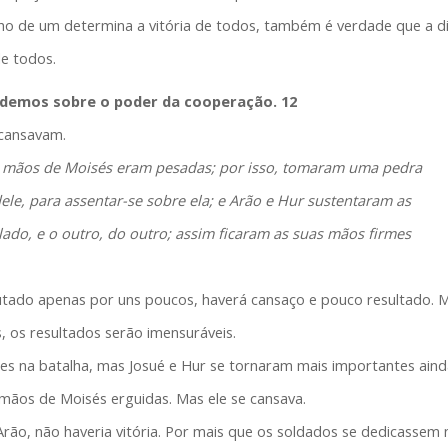
ho de um determina a vitória de todos, também é verdade que a d
e todos.
endemos sobre o poder da cooperação. 12
cansavam.
 mãos de Moisés eram pesadas; por isso, tomaram uma pedra
le, para assentar-se sobre ela; e Arão e Hur sustentaram as
ado, e o outro, do outro; assim ficaram as suas mãos firmes
utado apenas por uns poucos, haverá cansaço e pouco resultado. 
s, os resultados serão imensuráveis.
s na batalha, mas Josué e Hur se tornaram mais importantes aind
 mãos de Moisés erguidas. Mas ele se cansava.
rão, não haveria vitória. Por mais que os soldados se dedicassem 