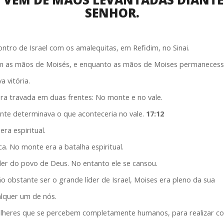
SENHOR.
ontro de Israel com os amalequitas, em Refidim, no Sinai.
am as mãos de Moisés, e enquanto as mãos de Moises permaneces
a vitória.
ra travada em duas frentes: No monte e no vale.
nte determinava o que aconteceria no vale.
17:12
era espiritual.
ica. No monte era a batalha espiritual.
der do povo de Deus. No entanto ele se cansou.
 obstante ser o grande líder de Israel, Moises era pleno da sua
lquer um de nós.
heres que se percebem completamente humanos, para realizar co