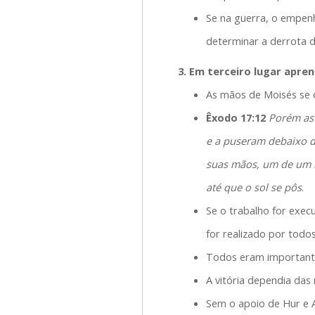
Se na guerra, o empen
determinar a derrota d
3. Em terceiro lugar apr
As mãos de Moisés se 
Êxodo 17:12
Porém as
e a puseram debaixo de
suas mãos, um de um l
até que o sol se pôs
.
Se o trabalho for exec
for realizado por todo
Todos eram importante
A vitória dependia das
Sem o apoio de Hur e A