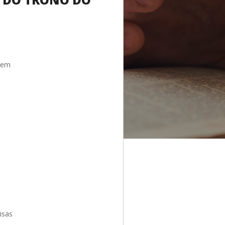
sem
isas