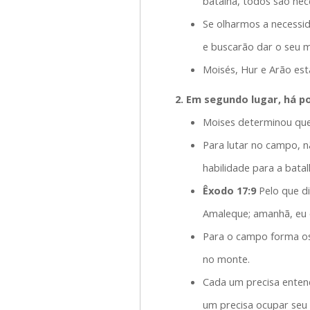
batalha, todos são nec
Se olharmos a necessi
e buscarão dar o seu m
Moisés, Hur e Arão es
2. Em segundo lugar, há po
Moises determinou que
Para lutar no campo, n
habilidade para a bata
Êxodo 17:9
Pelo que di
Amaleque; amanhã, eu e
Para o campo forma os
no monte.
Cada um precisa enten
um precisa ocupar seu 