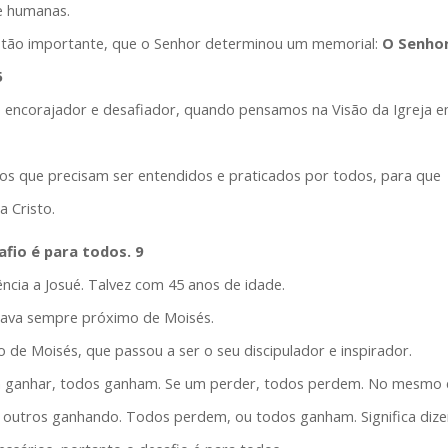
e humanas.
oi tão importante, que o Senhor determinou um memorial:
O Senhor
5
e encorajador e desafiador, quando pensamos na Visão da Igreja 
pios que precisam ser entendidos e praticados por todos, para que
 Cristo.
afio é para todos. 9
ência a Josué. Talvez com 45 anos de idade.
stava sempre próximo de Moisés.
o de Moisés, que passou a ser o seu discipulador e inspirador.
 ganhar, todos ganham. Se um perder, todos perdem. No mesmo e
 outros ganhando. Todos perdem, ou todos ganham. Significa dize