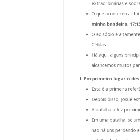
extraordinárias e sobr
O que aconteceu ali f
minha bandeira. 17:1
O episódio é altament
Células.
Há aqui, alguns princí
alcancemos muitos para
1. Em primeiro lugar o des
Esta é a primeira refer
Depois disso, Josué e
A batalha o fez próxim
Em uma batalha, se um
não há uns perdendo e