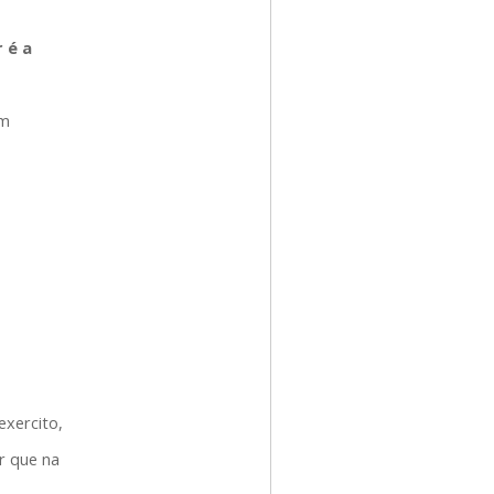
 é a
em
xercito,
r que na