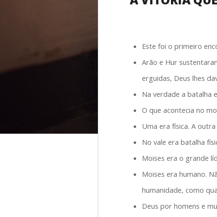
Este foi o primeiro enc
Arão e Hur sustentar
erguidas, Deus lhes dav
Na verdade a batalha e
O que acontecia no mo
Uma era física. A outra 
No vale era batalha fís
Moises era o grande lí
Moises era humano. Não
humanidade, como qua
Deus por homens e mul