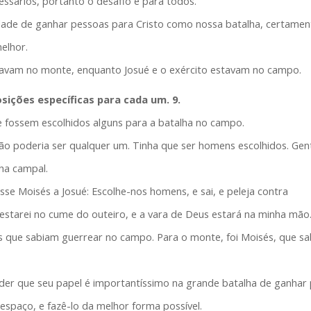
essários, portanto o desafio é para todos.
dade de ganhar pessoas para Cristo como nossa batalha, certamen
elhor.
tavam no monte, enquanto Josué e o exército estavam no campo.
sições específicas para cada um. 9.
 fossem escolhidos alguns para a batalha no campo.
ão poderia ser qualquer um. Tinha que ser homens escolhidos. Ge
lha campal.
sse Moisés a Josué: Escolhe-nos homens, e sai, e peleja contra
starei no cume do outeiro, e a vara de Deus estará na minha mão
 que sabiam guerrear no campo. Para o monte, foi Moisés, que sab
der que seu papel é importantíssimo na grande batalha de ganhar 
espaço, e fazê-lo da melhor forma possível.