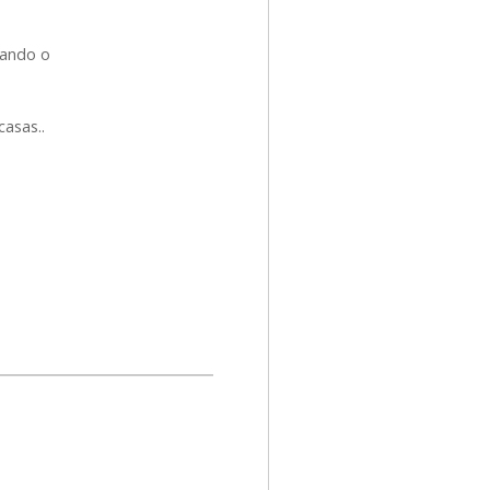
tando o
casas..