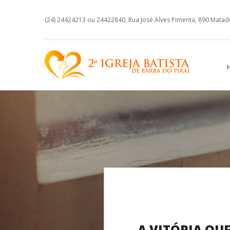
(24) 24424213 ou 24422840, Rua José Alves Pimenta, 890 Matadou
A VITÓRIA QU