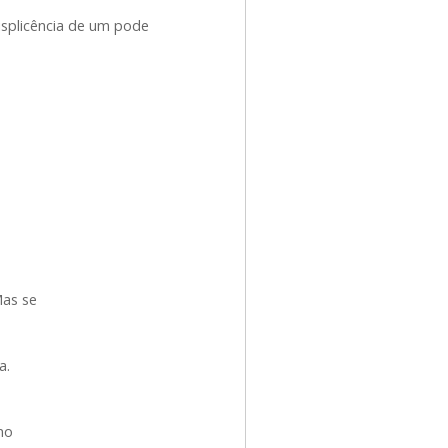
isplicência de um pode
Mas se
a.
no