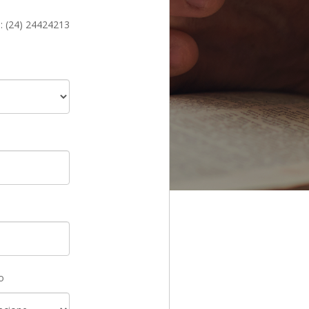
l: (24) 24424213
o