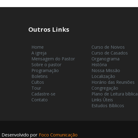
Outros Links
Home
Curso de Noivos
A igreja
Curso de Casados
Mensagem do Pastor
Organograma
Sobre o pastor
História
Programação
Nossa Missão
Boletins
Localização
Cultos
Horário das Reuniões
Tour
Congregação
Cadastre-se
Plano de Leitura bíblica
Contato
Links Úteis
Estudos Bíblicos
Desenvolvido por
Foco Comunicação