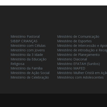
Ministério Pastoral
Ministério de Comunicação
SIBBP CRIANÇAS
Ministério de Esportes
Ministério com Células
Ministério de Intercessão e Apo
Ministério com Jovens
Ministério de introdução e Rec
Ministério da 3 Idade
Ministério de Planejamento
Ministério da Educação
Ministerio Diaconal
Religiosa
Ministério EFATAH (Surdos)
Ministério da Família
Ministério MAPED
Ministério de Ação Social
Ministério Mulher Cristã em Aç
Ministério de Celebração
Ministérios com Adolescentes