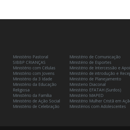
Ministério Pastoral
Ministério de Comunicação
SIBBP CRIANÇAS
Ministério de Esportes
Ministério com Células
Ministério de Intercessão e Apo
Ministério com Jovens
Ministério de introdução e Rec
Ministério da 3 Idade
Ministério de Planejamento
Ministério da Educação
Ministerio Diaconal
Religiosa
Ministério EFATAH (Surdos)
Ministério da Família
Ministério MAPED
Ministério de Ação Social
Ministério Mulher Cristã em Aç
Ministério de Celebração
Ministérios com Adolescentes