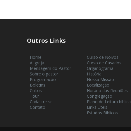
Outros Links
Home
Curso de Noivos
A igreja
Curso de Casados
Mensagem do Pastor
Organograma
Sobre o pastor
História
Programação
Nossa Missão
Boletins
Localização
Cultos
Horário das Reuniões
Tour
Congregação
Cadastre-se
Plano de Leitura bíblica
Contato
Links Úteis
Estudos Bíblicos